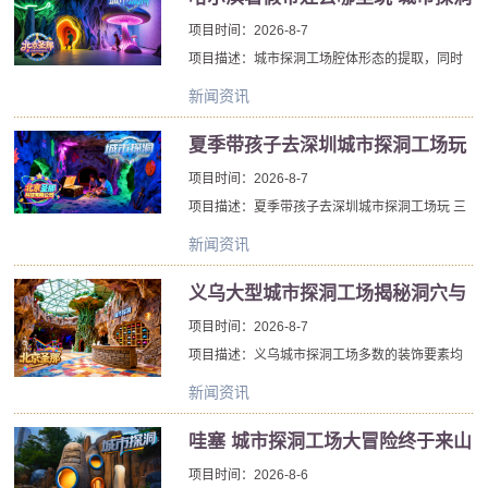
工场开启都市探险潮
项目时间：2026-8-7
项目描述：城市探洞工场腔体形态的提取，同时
也可以视为自然中一系列与永恒的时空相关的造
新闻资讯
物。除了人类赖以庇护几十万年的洞穴，海洋中
的蓝洞，这一系列的存在均深深植根于人类亿万
夏季带孩子去深圳城市探洞工场玩
年进化过程，所塑造的城市探洞工场深处，使我
三分钟看完游玩攻略
项目时间：2026-8-7
们进一步超越形式，在城市探洞工场的深处，与
项目描述：夏季带孩子去深圳城市探洞工场玩 三
天地对话，与万物依存。
分钟看完游玩攻略，城市探洞工场的主体到访人
新闻资讯
群从南侧进入前场广场，从西侧拾级而上进入城
市探洞工场主体建筑中，也可从背侧的景观之中
义乌大型城市探洞工场揭秘洞穴与
回望建筑，亦可从广场东北侧的VIP入口进入城市
人文交融的特别造景艺术
项目时间：2026-8-7
探洞工场建筑辅助功能部分。
项目描述：义乌城市探洞工场多数的装饰要素均
被抽象化 - 这并非源于对洞穴装饰的反叛，而是
新闻资讯
期待城市探洞工场以相对纯粹的体量展露出属于
此一命题相关的洞穴原型与城市探洞工场体验层
哇塞 城市探洞工场大冒险终于来山
面的关联，以及与其相关的核心议题：神性与仪
东啦 快点去探洞冒险啊
项目时间：2026-8-6
式感。虽然城市探洞工场大厅书房为一体，一览