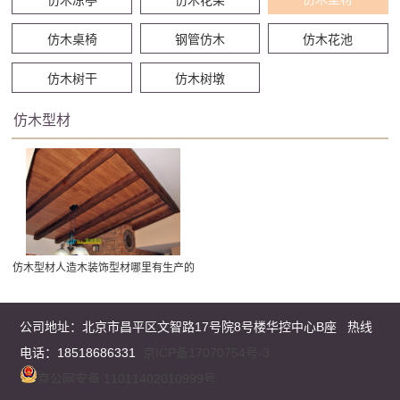
仿木桌椅
钢管仿木
仿木花池
仿木树干
仿木树墩
仿木型材
仿木型材人造木装饰型材哪里有生产的
公司地址：
北京市昌平区文智路17号院8号楼华控中心B座
热线
电话：18518686331
京ICP备17070754号-3
京公网安备 11011402010999号