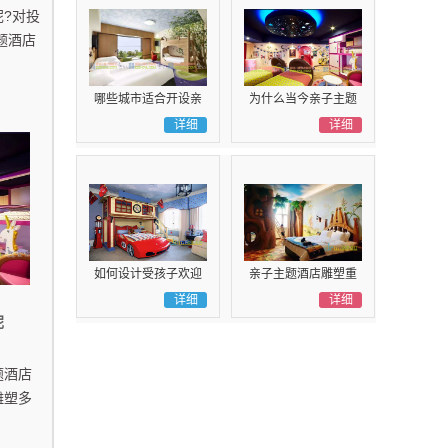
?对投
题酒店
哪些城市适合开设亲
为什么当今亲子主题
子主题酒店呢
详细
酒店雕塑这么受欢迎
详细
如何设计受孩子欢迎
亲子主题酒店雕塑重
的亲子主题酒店雕塑
详细
要的是制作出孩子喜
详细
呢
呢
欢的元素
题酒店
雕塑多