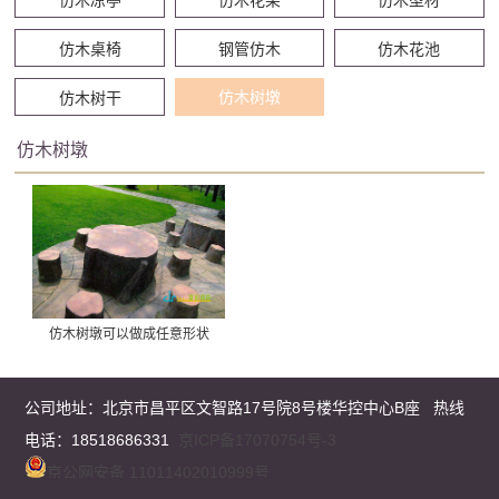
仿木桌椅
钢管仿木
仿木花池
仿木树墩
仿木树干
仿木树墩
仿木树墩可以做成任意形状
公司地址：
北京市昌平区文智路17号院8号楼华控中心B座
热线
电话：18518686331
京ICP备17070754号-3
京公网安备 11011402010999号