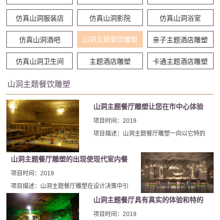
仿真山洞服装店
仿真山洞影院
仿真山洞浴室
山洞主题餐饮雕塑
仿真山洞酒吧
亲子主题酒店雕塑
仿真山洞卫生间
主题酒店雕塑
卡通主题酒店雕塑
山洞主题餐饮雕塑
山洞主题餐厅雕塑让您在市中心体验
原始山洞人的感觉
项目时间：2019
项目描述：山洞主题餐厅雕塑一向以它特的
风格，并通过它的自然而致的室内山洞雕塑
装饰设计项目，俘获人们的喜爱。山洞主题
山洞主题餐厅雕塑的出现使现代室内餐
餐厅雕塑建造华丽，有着多样的技能和特的
厅装饰设计有了新的方向
项目时间：2019
制作工艺。
项目描述：山洞主题餐厅雕塑在设计决策中引
入自然主义文化，使现代室内餐厅装饰设计有
山洞主题餐厅具有真实的体验和特的
了新的方向，整个设计脱颖而出。无论您是自
环境
项目时间：2019