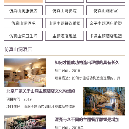
仿真山洞服装店
仿真山洞影院
仿真山洞浴室
仿真山洞酒吧
山洞主题餐饮雕塑
亲子主题酒店雕塑
仿真山洞卫生间
主题酒店雕塑
卡通主题酒店雕塑
仿真山洞酒店
如何才能成功构造出理想的具有长久
生命力的山洞主题酒店呢
项目时间：2019
项目描述：如何才能成功构造出理想的，具
有长久生命力的山洞主题酒店呢?如何才能情
北京厂家关于山洞主题酒店文化构想的
怀与营收兼顾呢?北京厂家从事多年山洞主题
酒店装饰行业，有以下有几点经验想和大家
一些建议
项目时间：2019
一起探讨。
项目描述：山洞主题酒店如何才能成功构造出
理想的主题文化呢?山洞主题酒店的兴旺有两
漂亮与众不同的主题餐厅雕塑是增加
方面的原因。其中之一来自消费市场层面上，
消费升级背景下消费者对山洞主题酒店青睐偏
客流的一种重要手段
项目时间：2019年