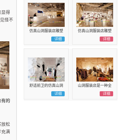
来显得
在见怪不
仿真山洞服装店雕塑
仿真山洞服装店雕塑
是一个十分的室内建
详细
致力于奢华致个性化
详细
筑装饰案例
适用于各种环境
舒适前卫的仿真山洞
山洞服装店是一种全
服装店雕塑展现前所
详细
新的商业模式谁是个
详细
未有的
未有的品味
吃螃蟹的
客放松
并充满