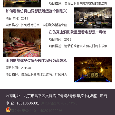
度转型，比如仿真山洞电影院，以期跟上年轻
项目描述：仿真山洞影院雕塑常见的做法就
房间具有感觉。每个岩层都有其自身的特
人日新月异的审美观。
是在正常电影院的房间里用水泥雕塑出假山
征，就好像我们的冒险家发现某些有趣的岩
如何看待仿真山洞影院雕塑这个刚刚兴
的纹理，使整个房间就像是山洞一样，说着
层并围绕它们而建。
起的模式
项目时间：2019
简单，做着难。要想把四方平整的房间做成
项目描述：如何看待仿真山洞影院雕塑这个刚
山洞状，而且作出的仿真山洞影院雕塑就像
刚兴起的模式，先要说仿真山洞影院雕塑的行
在仿真山洞影院里面看电影是一种怎
真的山洞一样，还是很费功夫的。
业风险。说起仿真山洞影院雕塑的行业风险，
样的奇特体验
项目时间：2019
就不得不从仿真山洞影院雕塑的起因说起了。
项目描述：情侣们或者家人朋友们周末节假
仿真山洞影院雕塑早发展的真正雏形并不是在
日聚会约会，自有很多不同的方式，比如说
国内，而是在欧洲。
悠闲的下午杜外界的干扰看看文艺小说，又
山洞影院你见过吗圣园工程只为高端私
或者说晚上的时候一起出去吃顿美餐，又或
家会所制作过
项目时间：2019年
者去游乐园寻求刺激。但是，相信你们没有
项目描述：仿真山洞影院你见过吗，厂家只为
过在山洞里面看电影这样奇特的体验，那就
高端私家会所制作过，仿真山洞影院作为影院
是仿真山洞影院。
界的劳斯莱斯很少为人所见过，北京厂家制作
塑石假山山洞多年也只是为极少的几家高端私
公司地址：
北京市昌平区文智路17号院8号楼华控中心B座
热线
家会所制作过，现在我们为您揭开仿真山洞影
电话：18518686331
京ICP备17070754号-3
院的神秘面纱。
京公网安备 11011402010999号