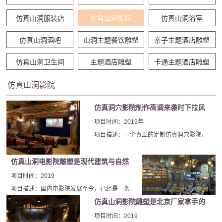
仿真山洞影院
仿真山洞服装店
仿真山洞浴室
仿真山洞酒吧
山洞主题餐饮雕塑
亲子主题酒店雕塑
仿真山洞卫生间
主题酒店雕塑
卡通主题酒店雕塑
仿真山洞影院
仿真洞穴影院制作高调来袭时下拉风
的装饰风格
项目时间：2019年
项目描述：一个真正的定制仿真洞穴影院，
带有人造岩石和主题公园风格的装饰！当仿
真洞穴影院制作专家告诉我们他的梦想是在
仿真山洞电影院雕塑是现代建筑与自然
自己的家中建造以一个实际的洞穴为主题的
艺术完美融合地存在
项目时间：2019
仿真洞穴影院时，我们就不会放弃对结果是
项目描述：国内电影院发展至今，已经是一条
在他的新家中以一对主题丰富且令人难以置
比较成熟的产业链了。而部分装饰装修风格比
仿真山洞影院雕塑是北京厂家拿手的
信的特房间为基础，该概念基于一种概念，
较传统的电影院也正在逐步向创意、新颖化过
项目之一
项目时间：2019
使多年前一位伟大的冒险家在洞穴内建造的