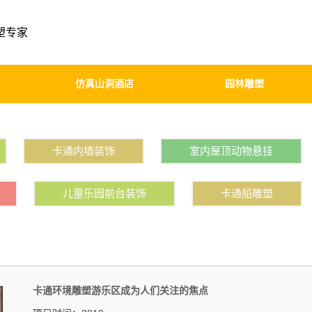
塑专家
仿真山洞酒店
园林雕塑
卡通内墙装饰
室内屋顶动物悬挂
儿童乐园前台装饰
卡通船雕塑
卡通环境雕塑游乐区成为人们关注的焦点