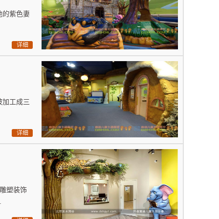
他的紫色妻
详细
被加工成三
详细
雕塑装饰
.