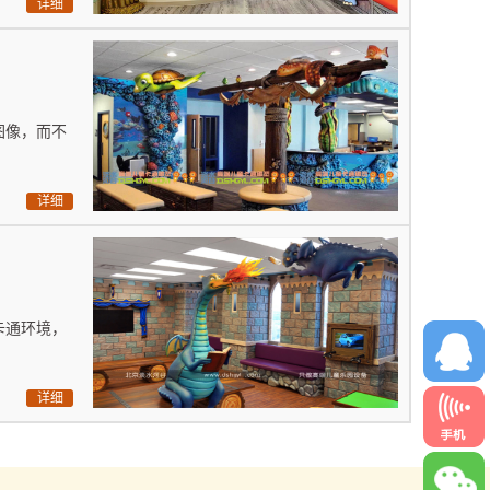
详细
图像，而不
详细
卡通环境，
详细
18