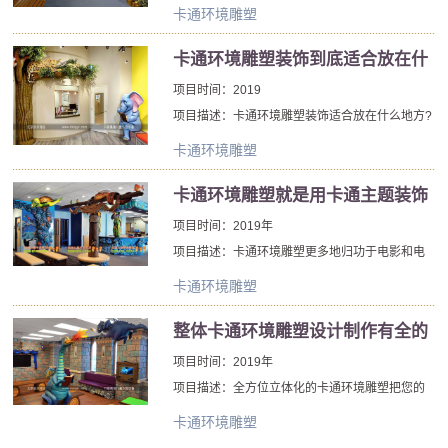
硬质或塑料材料被加工成三维艺术品。这些设计
卡通环境雕塑
可以被体现在立的物体、浮雕表面上或在环境中
从静态画面到上下文该包围的旁观者。卡通环境
卡通环境雕塑装饰到底适合放在什
雕塑可以使用各种各样的介质，包括粘土、蜡、
么地方呢
项目时间：2019
石头、金属、织物、玻璃、木材、石膏、橡胶或
项目描述：卡通环境雕塑装饰适合放在什么地方?
随机“发现”的物体。材料可以雕刻、建模、模制、
其实，卡通环境雕塑装饰室内、室外环境都是可
铸造、锻造、焊接、缝合、组装或以其他方式成
卡通环境雕塑
以利用到的。卡通环境雕塑装饰是环境装饰中的
形和组合。
一个重要元素，它是一种艺术造诣比较高的环境
卡通环境雕塑就是用卡通主题装饰
雕塑作品。
儿童乐园空间
项目时间：2019年
项目描述：卡通环境雕塑更多地归功于电影和电
视中流行的卡通图像，而不是任何美国原住民传
卡通环境雕塑
统，并加入了其他d士尼早期不那么具有文化敏感
性的努力。现代的装修趋专业化、主题化，卡通
整体卡通环境雕塑设计制作有全的
环境雕塑作为幼儿园装饰的主题效果很拉风。
案列
项目时间：2019年
项目描述：全方位立体化的卡通环境雕塑把您的
整体空间包装成卡通环境，我们现有的系列卡通
卡通环境雕塑
环境产品有卡通墙壁装饰雕塑、卡通屋顶环境装