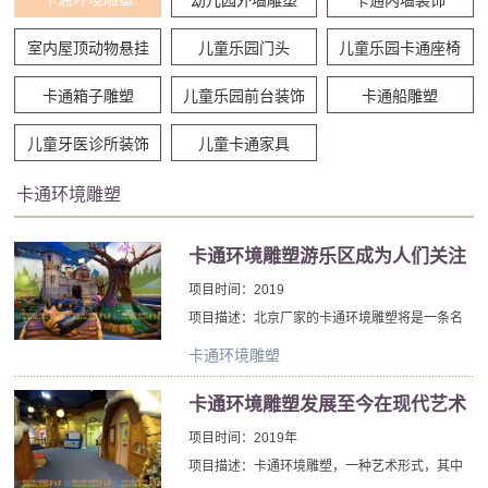
室内屋顶动物悬挂
儿童乐园门头
儿童乐园卡通座椅
卡通箱子雕塑
儿童乐园前台装饰
卡通船雕塑
儿童牙医诊所装饰
儿童卡通家具
卡通环境雕塑
卡通环境雕塑游乐区成为人们关注
的焦点
项目时间：2019
项目描述：北京厂家的卡通环境雕塑将是一条名
友好绿龙的家。他的紫色妻子和他们的儿子，尽
卡通环境雕塑
管它不是史莱克或迪斯尼人物的家，但这座三层
的卡通环境雕塑位于迷人的森林中，除了家庭友
卡通环境雕塑发展至今在现代艺术
善的喷火效果外，还将充满巫师和骑士龙。
中的地位
项目时间：2019年
项目描述：卡通环境雕塑，一种艺术形式，其中