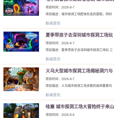
工场开启都市探险潮
项目时间：2026-8-7
项目描述：城市探洞工场腔体形态的提取，同时
也可以视为自然中一系列与永恒的时空相关的造
新闻资讯
物。除了人类赖以庇护几十万年的洞穴，海洋中
的蓝洞，这一系列的存在均深深植根于人类亿万
夏季带孩子去深圳城市探洞工场玩
年进化过程，所塑造的城市探洞工场深处，使我
三分钟看完游玩攻略
项目时间：2026-8-7
们进一步超越形式，在城市探洞工场的深处，与
项目描述：夏季带孩子去深圳城市探洞工场玩 三
天地对话，与万物依存。
分钟看完游玩攻略，城市探洞工场的主体到访人
新闻资讯
群从南侧进入前场广场，从西侧拾级而上进入城
市探洞工场主体建筑中，也可从背侧的景观之中
义乌大型城市探洞工场揭秘洞穴与
回望建筑，亦可从广场东北侧的VIP入口进入城市
人文交融的特别造景艺术
项目时间：2026-8-7
探洞工场建筑辅助功能部分。
项目描述：义乌城市探洞工场多数的装饰要素均
被抽象化 - 这并非源于对洞穴装饰的反叛，而是
新闻资讯
期待城市探洞工场以相对纯粹的体量展露出属于
此一命题相关的洞穴原型与城市探洞工场体验层
哇塞 城市探洞工场大冒险终于来山
面的关联，以及与其相关的核心议题：神性与仪
东啦 快点去探洞冒险啊
项目时间：2026-8-6
式感。虽然城市探洞工场大厅书房为一体，一览