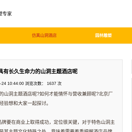
塑专家
仿真山洞酒店
园林雕塑
具有长久生命力的山洞主题酒店呢
24 10:44:00 浏览次数：
1637 次
山洞主题酒店呢?如何才能情怀与营收兼顾呢?北京
厂
几点经验想和大家一起探讨。
品牌要在商业上取得成功，定位很关键，对于特色山洞主
是其主题文化特殊之处，意味着需要着重把握酒店品牌