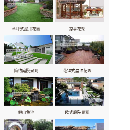
草坪式屋顶花园
凉亭花架
简约庭院景观
花钵式屋顶花园
假山鱼池
欧式庭院景观