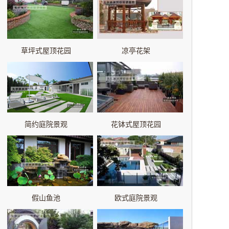
草坪式屋顶花园
凉亭花架
简约庭院景观
花钵式屋顶花园
假山鱼池
欧式庭院景观