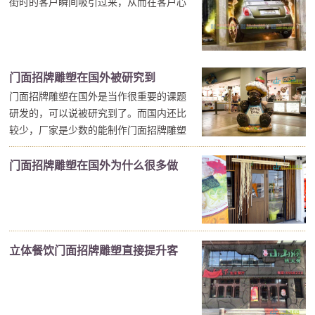
街时的客户瞬间吸引过来，从而在客户心
中留下深刻的印象。 立体餐饮门面招牌
雕塑既能让店铺在短时间内获取客户，又
能在短时间内建立品牌形象。可以说立体
餐饮门面招牌雕塑就像一副自家的广告
门面招牌雕塑在国外被研究到
牌，试想现在谁不在...
门面招牌雕塑在国外是当作很重要的课题
研发的，可以说被研究到了。而国内还比
较少，厂家是少数的能制作门面招牌雕塑
设计的公司，非常具有创造力和创新能
力。作为门面招牌雕塑设计领域的佼佼
门面招牌雕塑在国外为什么很多做
者，圣园工程以“关注细节”为重点来表达
成立体的象形雕塑
他们的创意作品，不断努力创新和创造出
色的门面招牌雕塑...
立体餐饮门面招牌雕塑直接提升客
户的关注欲望