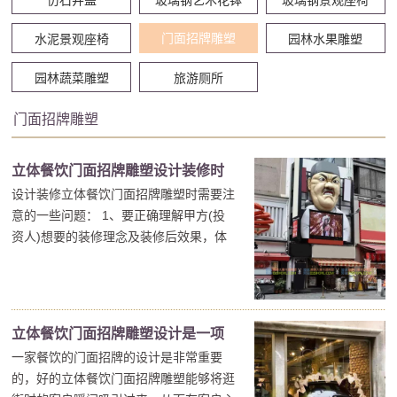
门面招牌雕塑
水泥景观座椅
园林水果雕塑
园林蔬菜雕塑
旅游厕所
门面招牌雕塑
立体餐饮门面招牌雕塑设计装修时
设计装修立体餐饮门面招牌雕塑时需要注
需要注意的一些问题
意的一些问题： 1、要正确理解甲方(投
资人)想要的装修理念及装修后效果，体
现店面的特色。 2、合理使用及科学分配
甲方(投资人)投入的资金，采用恰当的设
计材料及工艺，在甲方(投资人)投入的有
限资金内，体现佳的立体餐饮门面招牌雕
立体餐饮门面招牌雕塑设计是一项
塑效果。 3...
一家餐饮的门面招牌的设计是非常重要
引人入胜的装饰项目
的，好的立体餐饮门面招牌雕塑能够将逛