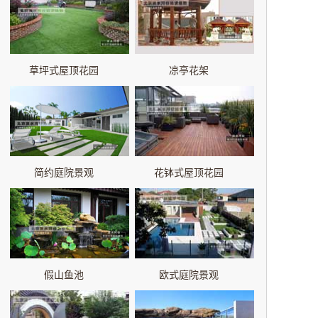
草坪式屋顶花园
凉亭花架
简约庭院景观
花钵式屋顶花园
假山鱼池
欧式庭院景观