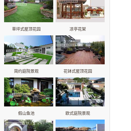
草坪式屋顶花园
凉亭花架
简约庭院景观
花钵式屋顶花园
假山鱼池
欧式庭院景观