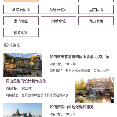
黄蜡石假山
英德石假山
庭院假山
室内假山
别墅水墙
假山喷泉
楼梯假山
假山鱼池
如何做出有意境的假山鱼池-北京厂家
假山鱼池
项目时间：2017年
项目描述：要想做出有意境假山鱼池，就要
汲取古代传统文化内涵中山水文学与雕塑的
假山鱼池的设计制作方法
技巧，重视寓情于景、情景交融、寓义于物
项目时间：2015年
的造园手法，结合现代环境景观设计思想，
项目描述：庭院假山鱼池设计制作需遵循风水
使该处假山鱼池达到非常完美的境界。
原则：假山摆放位置按金锁玉关和玄空风水理
如何把假山鱼池做得加漂亮
论以北方坎卦、东南巽卦、西南坤卦、东方震
卦为吉。实际操作还有很多需要注意的地方。
项目时间：2017年