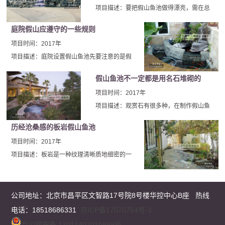
项目描述：要把假山鱼池做得漂亮，需在总
体布局和造型设计上借鉴绘画中的“三远”原
庭院假山应遵守的一些规则
理，以在咫尺之内，表现千里之致。叠石掇
项目时间：2017年
山，虽石无定形，但山有定法，所谓法者，
就是指山的脉络气势，这与绘画中的画理是
项目描述：庭院设置假山鱼池先要注意的是假
一样的。
山鱼池位置的选择，按照金锁玉关理论，房屋
假山鱼池不一定都是用名石堆砌的
的正南－丙、午、丁三山位置如果不是做影壁
项目时间：2017年
使用就不要放置假山鱼池，如果为了挡煞使用
好把假山的水池做大。
项目描述：观赏石有很多种，在制作假山鱼
池时不要拘泥于传统方法，要敢于发挥和变
历经沧桑感的板岩假山鱼池
化，在选用假山鱼池的原材料时不一定要舍
项目时间：2017年
近求远，充分利用当地石材或许能制作出漂
亮的假山鱼池，北京厂家在福建施工时就放
项目描述：板岩是一种纹理清晰质地细密的一
弃了传统的施工规则，在和甲方充分沟通
种石材，用板岩所建造的假山鱼池，看起来会
后，选用当地的石材制作出了好效果的假山
感受到浓浓的...
鱼池。
公司地址：
北京市昌平区文智路17号院8号楼华控中心B座
热线
电话：18518686331
京ICP备17070754号-3
京公网安备 11011402010999号