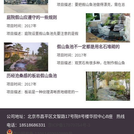
项目描述：要把假山鱼池做得漂亮，需在总
体布局和造型设计上借鉴绘画中的“三远”原
庭院假山应遵守的一些规则
理，以在咫尺之内，表现千里之致。叠石掇
项目时间：2017年
山，虽石无定形，但山有定法，所谓法者，
就是指山的脉络气势，这与绘画中的画理是
项目描述：庭院设置假山鱼池先要注意的是假
一样的。
山鱼池位置的选择，按照金锁玉关理论，房屋
假山鱼池不一定都是用名石堆砌的
的正南－丙、午、丁三山位置如果不是做影壁
项目时间：2017年
使用就不要放置假山鱼池，如果为了挡煞使用
好把假山的水池做大。
项目描述：观赏石有很多种，在制作假山鱼
池时不要拘泥于传统方法，要敢于发挥和变
历经沧桑感的板岩假山鱼池
化，在选用假山鱼池的原材料时不一定要舍
项目时间：2017年
近求远，充分利用当地石材或许能制作出漂
亮的假山鱼池，北京厂家在福建施工时就放
项目描述：板岩是一种纹理清晰质地细密的一
弃了传统的施工规则，在和甲方充分沟通
种石材，用板岩所建造的假山鱼池，看起来会
后，选用当地的石材制作出了好效果的假山
感受到浓浓的...
鱼池。
公司地址：
北京市昌平区文智路17号院8号楼华控中心B座
热线
电话：18518686331
京ICP备17070754号-3
京公网安备 11011402010999号