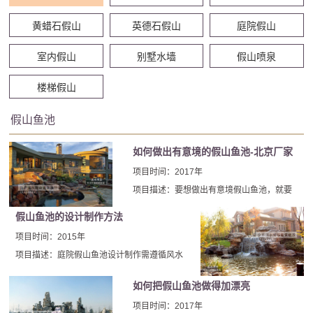
黄蜡石假山
英德石假山
庭院假山
室内假山
别墅水墙
假山喷泉
楼梯假山
假山鱼池
如何做出有意境的假山鱼池-北京厂家
假山鱼池
项目时间：2017年
项目描述：要想做出有意境假山鱼池，就要
汲取古代传统文化内涵中山水文学与雕塑的
假山鱼池的设计制作方法
技巧，重视寓情于景、情景交融、寓义于物
项目时间：2015年
的造园手法，结合现代环境景观设计思想，
项目描述：庭院假山鱼池设计制作需遵循风水
使该处假山鱼池达到非常完美的境界。
原则：假山摆放位置按金锁玉关和玄空风水理
如何把假山鱼池做得加漂亮
论以北方坎卦、东南巽卦、西南坤卦、东方震
卦为吉。实际操作还有很多需要注意的地方。
项目时间：2017年