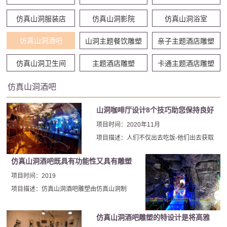
仿真山洞服装店
仿真山洞影院
仿真山洞浴室
仿真山洞酒吧
山洞主题餐饮雕塑
亲子主题酒店雕塑
仿真山洞卫生间
主题酒店雕塑
卡通主题酒店雕塑
仿真山洞酒吧
山洞咖啡厅设计8个技巧助您保持良好
的客户基础
项目时间：2020年11月
项目描述：人们不仅出去吃饭-他们出去获取
完整的山洞咖啡厅体验。任何人都可以在自
仿真山洞酒吧既具有功能性又具有雕塑
己的厨房里烹饪美食，这就是咖啡馆和饭店
业不间断地设计美观和迷人的内饰以使客人
性是令人难忘的作品
项目时间：2019
回头的原因。良好的山洞咖啡厅内设计可能
项目描述：仿真山洞酒吧雕塑由仿真山洞制
是使您与竞争对手区分开来的一个微妙差
成，雄伟的洞内装饰源于北京厂家多年的经验
异。
和出色的设计能力，仿真山洞酒吧雕塑可以说
仿真山洞酒吧雕塑的特设计是将高雅
是灵魂之作。