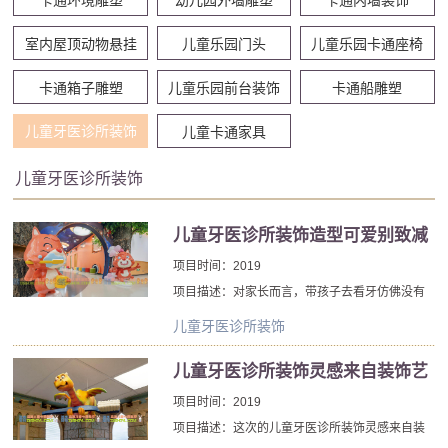
室内屋顶动物悬挂
儿童乐园门头
儿童乐园卡通座椅
卡通箱子雕塑
儿童乐园前台装饰
卡通船雕塑
儿童牙医诊所装饰
儿童卡通家具
儿童牙医诊所装饰
儿童牙医诊所装饰造型可爱别致减
轻小朋友对环境的恐惧
项目时间：2019
项目描述：对家长而言，带孩子去看牙仿佛没有
硝烟的“战争”，永远在和小朋友斗智斗勇，使尽浑
儿童牙医诊所装饰
身解数只为哄着孩子牙齿。牙齿问题周而复始，
看牙的“征程”仍在继续。为了消除孩子看牙恐惧心
儿童牙医诊所装饰灵感来自装饰艺
理，为了让孩子享受更舒适的诊，北京厂家儿童
术再增加了一些异想天开的想法
项目时间：2019
牙医诊所装饰重磅升级，打造口腔d士尼。儿童牙
项目描述：这次的儿童牙医诊所装饰灵感来自装
医诊所装饰充满童趣的装修风格，让孩子在轻松