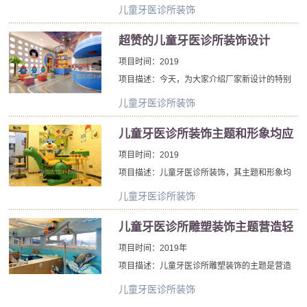
饰艺术，在童趣基础上的，再增加了一些异想天
的氛围下完成诊不再是梦想。
儿童牙医诊所装饰
开的想法。北京厂家是折衷主义的坚定拥护者，
喜欢将不同的形象、面料、图案、材料、颜色相
超赞的儿童牙医诊所装饰设计
结合。
项目时间：2019
项目描述：今天，为大家介绍厂家新设计的特别
受欢迎的儿童牙医诊所装饰设计，看完后一定会
儿童牙医诊所装饰
让孩子忍不住想去的。众所周知孩子对漫画、科
幻、童话非常喜好，那么，来这里探索充满有趣
儿童牙医诊所装饰主题和形象均应
事物的神奇世界吧!
与环境相协调
项目时间：2019
项目描述：儿童牙医诊所装饰，其主题和形象均
应与环境相协调。儿童牙医诊所装饰与所在空间
儿童牙医诊所装饰
的大小，尺度要有恰当的比例，并需要考虑儿童
牙医诊所装饰本身的朝向、色彩以及与背景的关
儿童牙医诊所雕塑装饰主题营造轻
系，使儿童牙医诊所装饰与环境互为衬托，相得
松环境减少紧张气氛
项目时间：2019年
益彰。
项目描述：儿童牙医诊所雕塑装饰的主题是营造
轻松环境减少紧张气氛，北京厂家设计制作的儿
儿童牙医诊所装饰
童牙医诊所雕塑装饰主要是以卡通题材为主，设