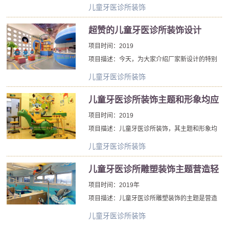
饰艺术，在童趣基础上的，再增加了一些异想天
的氛围下完成诊不再是梦想。
儿童牙医诊所装饰
开的想法。北京厂家是折衷主义的坚定拥护者，
喜欢将不同的形象、面料、图案、材料、颜色相
超赞的儿童牙医诊所装饰设计
结合。
项目时间：2019
项目描述：今天，为大家介绍厂家新设计的特别
受欢迎的儿童牙医诊所装饰设计，看完后一定会
儿童牙医诊所装饰
让孩子忍不住想去的。众所周知孩子对漫画、科
幻、童话非常喜好，那么，来这里探索充满有趣
儿童牙医诊所装饰主题和形象均应
事物的神奇世界吧!
与环境相协调
项目时间：2019
项目描述：儿童牙医诊所装饰，其主题和形象均
应与环境相协调。儿童牙医诊所装饰与所在空间
儿童牙医诊所装饰
的大小，尺度要有恰当的比例，并需要考虑儿童
牙医诊所装饰本身的朝向、色彩以及与背景的关
儿童牙医诊所雕塑装饰主题营造轻
系，使儿童牙医诊所装饰与环境互为衬托，相得
松环境减少紧张气氛
项目时间：2019年
益彰。
项目描述：儿童牙医诊所雕塑装饰的主题是营造
轻松环境减少紧张气氛，北京厂家设计制作的儿
儿童牙医诊所装饰
童牙医诊所雕塑装饰主要是以卡通题材为主，设