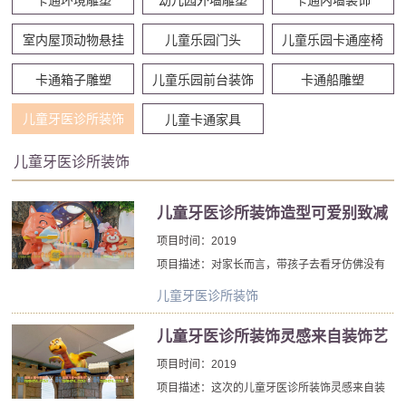
室内屋顶动物悬挂
儿童乐园门头
儿童乐园卡通座椅
卡通箱子雕塑
儿童乐园前台装饰
卡通船雕塑
儿童牙医诊所装饰
儿童卡通家具
儿童牙医诊所装饰
儿童牙医诊所装饰造型可爱别致减
轻小朋友对环境的恐惧
项目时间：2019
项目描述：对家长而言，带孩子去看牙仿佛没有
硝烟的“战争”，永远在和小朋友斗智斗勇，使尽浑
儿童牙医诊所装饰
身解数只为哄着孩子牙齿。牙齿问题周而复始，
看牙的“征程”仍在继续。为了消除孩子看牙恐惧心
儿童牙医诊所装饰灵感来自装饰艺
理，为了让孩子享受更舒适的诊，北京厂家儿童
术再增加了一些异想天开的想法
项目时间：2019
牙医诊所装饰重磅升级，打造口腔d士尼。儿童牙
项目描述：这次的儿童牙医诊所装饰灵感来自装
医诊所装饰充满童趣的装修风格，让孩子在轻松