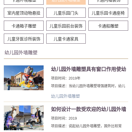
室内屋顶动物悬挂
儿童乐园门头
儿童乐园卡通座椅
卡通箱子雕塑
儿童乐园前台装饰
卡通船雕塑
儿童牙医诊所装饰
儿童卡通家具
幼儿园外墙雕塑
幼儿园外墙雕塑具有窗口作用使幼
儿园成为景观佳焦点
项目时间：2019年
项目描述：当幼儿园外墙雕塑增强建筑时，幼儿
园外墙雕塑具有“窗口”作用，它使幼儿园戏剧化并
幼儿园外墙雕塑
成为景观佳焦点。颜色、形状、质地、规模，这
些因素中的每一个都灵魂了幼儿园外墙雕塑灵
如何设计一款受欢迎的幼儿园外墙
魂，唤起人们的力量和情感。
雕塑
项目时间：2019
项目描述：说起幼儿园外墙雕塑，国外比较常