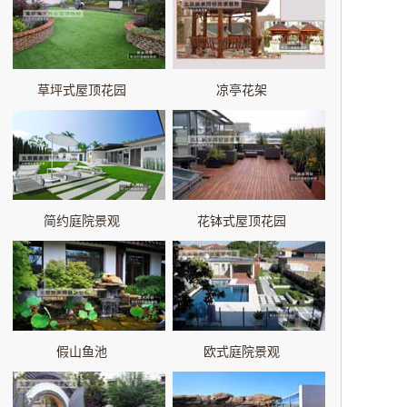
草坪式屋顶花园
凉亭花架
简约庭院景观
花钵式屋顶花园
假山鱼池
欧式庭院景观