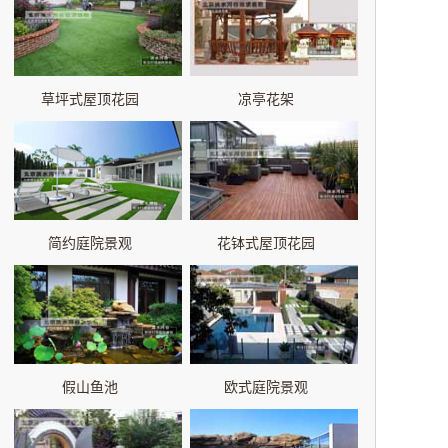
草坪式屋顶花园
凉亭花架
简约庭院景观
花钵式屋顶花园
假山鱼池
欧式庭院景观