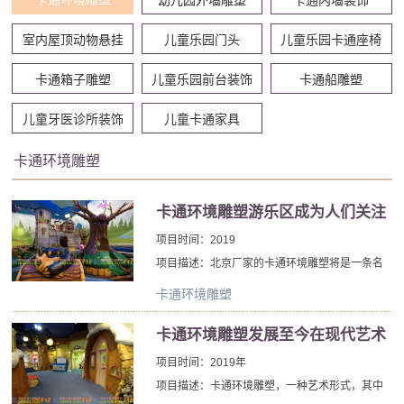
室内屋顶动物悬挂
儿童乐园门头
儿童乐园卡通座椅
卡通箱子雕塑
儿童乐园前台装饰
卡通船雕塑
儿童牙医诊所装饰
儿童卡通家具
卡通环境雕塑
卡通环境雕塑游乐区成为人们关注
的焦点
项目时间：2019
项目描述：北京厂家的卡通环境雕塑将是一条名
友好绿龙的家。他的紫色妻子和他们的儿子，尽
卡通环境雕塑
管它不是史莱克或迪斯尼人物的家，但这座三层
的卡通环境雕塑位于迷人的森林中，除了家庭友
卡通环境雕塑发展至今在现代艺术
善的喷火效果外，还将充满巫师和骑士龙。
中的地位
项目时间：2019年
项目描述：卡通环境雕塑，一种艺术形式，其中