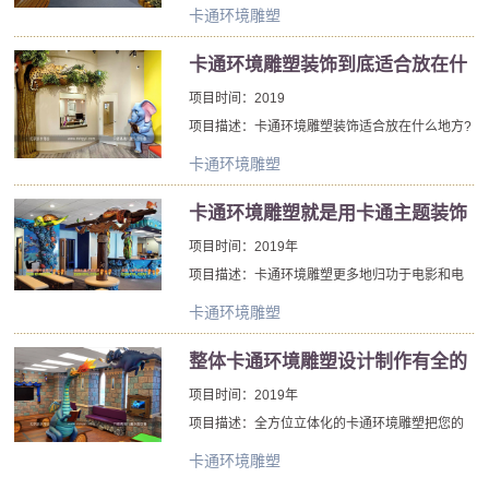
硬质或塑料材料被加工成三维艺术品。这些设计
卡通环境雕塑
可以被体现在立的物体、浮雕表面上或在环境中
从静态画面到上下文该包围的旁观者。卡通环境
卡通环境雕塑装饰到底适合放在什
雕塑可以使用各种各样的介质，包括粘土、蜡、
么地方呢
项目时间：2019
石头、金属、织物、玻璃、木材、石膏、橡胶或
项目描述：卡通环境雕塑装饰适合放在什么地方?
随机“发现”的物体。材料可以雕刻、建模、模制、
其实，卡通环境雕塑装饰室内、室外环境都是可
铸造、锻造、焊接、缝合、组装或以其他方式成
卡通环境雕塑
以利用到的。卡通环境雕塑装饰是环境装饰中的
形和组合。
一个重要元素，它是一种艺术造诣比较高的环境
卡通环境雕塑就是用卡通主题装饰
雕塑作品。
儿童乐园空间
项目时间：2019年
项目描述：卡通环境雕塑更多地归功于电影和电
视中流行的卡通图像，而不是任何美国原住民传
卡通环境雕塑
统，并加入了其他d士尼早期不那么具有文化敏感
性的努力。现代的装修趋专业化、主题化，卡通
整体卡通环境雕塑设计制作有全的
环境雕塑作为幼儿园装饰的主题效果很拉风。
案列
项目时间：2019年
项目描述：全方位立体化的卡通环境雕塑把您的
整体空间包装成卡通环境，我们现有的系列卡通
卡通环境雕塑
环境产品有卡通墙壁装饰雕塑、卡通屋顶环境装