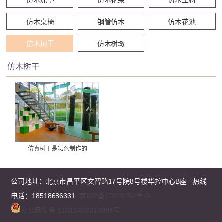
仿木桌椅
钢管仿木
仿木花池
仿木树干
仿木树墩
仿木树干
仿真树干是怎么制作的
公司地址：
北京市昌平区文智路17号院8号楼华控中心B座
热线
电话：18518686331
京ICP备17070754号-3
京公网安备 11011402010999号