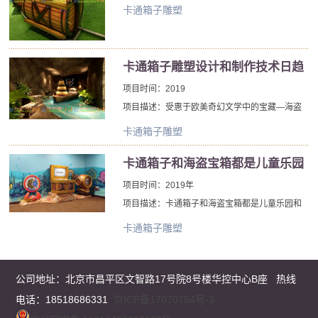
重视程度差别很大。在20世纪艺术家的大部分卡
卡通箱子雕塑
通箱子雕塑，群众是重要的，雕塑家的大部分思
想都致力于塑造一块固体材料。在20世纪的作品
中，质量减小到低程度，仅由塑料或薄透明片材
卡通箱子雕塑设计和制作技术日趋
金属棒。组件本身的固体形式并不重要; 它们的主
成熟
要功能是通过空间创造运动并封闭空间。在20世
项目时间：2019
纪的卡通箱子雕塑作品中，空间和质量的元素被
项目描述：受惠于欧美奇幻文学中的宝藏—海盗
视为或多或少平等的伙伴。
文化，海盗文化中的宝藏箱，北京厂家于人们熟
卡通箱子雕塑
悉的图形基础上进行创意设计制作出的脑洞大开
的卡通箱子雕塑，受到人们的追捧。
卡通箱子和海盗宝箱都是儿童乐园
和主题亲子酒店的元素
项目时间：2019年
项目描述：卡通箱子和海盗宝箱都是儿童乐园和
主题亲子酒店的元素，卡通箱子和海盗宝箱经常
卡通箱子雕塑
出现在高端的儿童乐园中，为小朋友增加一些幽
默的元素，现在的主题亲子酒店有时也请北京厂
家制作这样的卡通箱子和海盗宝箱。
公司地址：
北京市昌平区文智路17号院8号楼华控中心B座
热线
电话：18518686331
京ICP备17070754号-3