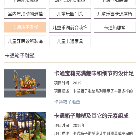
室内屋顶动物悬挂
儿童乐园门头
儿童乐园卡通座椅
卡通箱子雕塑
儿童乐园前台装饰
卡通船雕塑
儿童牙医诊所装饰
儿童卡通家具
卡通箱子雕塑
卡通宝箱充满趣味和细节的设计足
以满足苛刻的要求
项目时间：2019
项目描述：卡通箱子雕塑系列展示了丰富多样的
奢华卡通箱，并提供了罕见而优雅的设计。每个
卡通箱子雕塑
卡通箱子雕塑都代表着超高高雅品味的髓。特的
设计和久负盛名的经验是北京厂家卡通箱子雕塑
卡通箱子雕塑及其它的元素组成
系列的支柱，其特点是将卡通箱子雕塑的内部价
项目时间：2019年
值带到了外部。
项目描述：卡通箱子雕塑设计中对质量或空间的