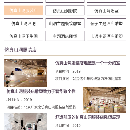
仿真山洞服装店
仿真山洞影院
仿真山洞浴室
仿真山洞酒吧
山洞主题餐饮雕塑
亲子主题酒店雕塑
仿真山洞卫生间
主题酒店雕塑
卡通主题酒店雕塑
仿真山洞服装店
仿真山洞服装店雕塑是一个十分的室
内建筑装饰案例
项目时间：2019
项目描述：就是这个与传统室内装饰比起来
显得“奇奇怪怪”的仿真山洞服装店雕塑，即
仿真山洞服装店雕塑致力于奢华致个性
使在见怪不怪的建筑装饰界也算得上是树一
化适用于各种环境
帜。作为一项新的装饰理念，仿真山洞服装
项目时间：2019
店雕塑从不同的创作角度出发，惊喜的简直
项目描述：北京厂家之仿真山洞服装店雕塑将
让人想大喝一声。
展示新的设计概念，以及家特的作品系列中受
舒适前卫的仿真山洞服装店雕塑展现
欢迎的作品。
前所未有的品味
项目时间：2019