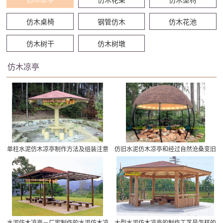
仿木桌椅
钢管仿木
仿木花池
仿木树干
仿木树墩
仿木凉亭
单柱水泥仿木凉亭制作方法及组装注意
仿旧水泥仿木凉亭和经过自然沧桑变旧
事项
的效果各有千秋
水泥仿木凉亭－厂家制作的水泥仿木凉
大型水泥仿木凉亭的制作工艺是怎样的