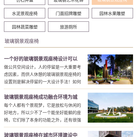
水泥景观座椅
门面招牌雕塑
园林水果雕塑
园林蔬菜雕塑
旅游厕所
玻璃钢景观座椅
一个好的玻璃钢景观座椅设计可以
做公共空间设计，人的停留是一大重要考
极大提升环境的整体气质
虑因素，而供人休憩的玻璃钢景观座椅的
设置则是解决停留的一大设计手法！如何
设计一个满足人的需求、符合人的尺度、
舒适安全、功能多样、可灵活切换且能融
玻璃钢景观座椅成功融合环境为城
入整体环境的玻璃钢景观座椅是一大学
每个人都有个景观梦，它是放松与休闲的
市景观提供优雅美丽的背景
问，好的玻璃钢景观座椅设计可以极大提
好地方，所以少不了一个能坐好能躺的座
升环境气质。 玻...
椅，它们除了本身的功能之外，还有很强
的装饰作用。玻璃钢景观座椅就实现了这
一点。 那么如何实现玻璃钢景观座椅好
玻璃钢景观座椅在城市环境建设中