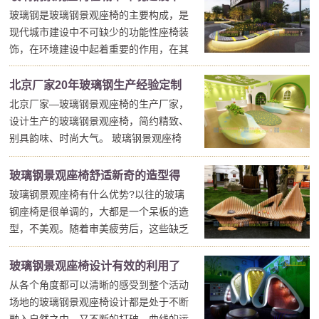
看又实用呢？先，玻璃钢景观座椅要与你
玻璃钢是玻璃钢景观座椅的主要构成，是
发挥着多姿多彩的作用
景观的整体风格匹配，还有要根据当地附
现代城市建设中不可缺少的功能性座椅装
近人们的生活方...
饰，在环境建设中起着重要的作用，在其
设计手法上，大体有以下分类：主题性玻
璃钢景观座椅、装饰性玻璃钢景观座椅和
北京厂家20年玻璃钢生产经验定制
陈列性玻璃钢景观座椅等。 先，主题性
北京厂家—玻璃钢景观座椅的生产厂家，
玻璃钢景观座椅选厂家
玻璃钢景观座椅，这一类主要是指通过玻
设计生产的玻璃钢景观座椅，简约精致、
璃钢景观座椅...
别具韵味、时尚大气。 玻璃钢景观座椅
主要用于商场，也用在公园、楼盘等地
方，简约又不失时尚，总是成为城市美陈
玻璃钢景观座椅舒适新奇的造型得
的风景线。简约现代、线条流畅的设计，
玻璃钢景观座椅有什么优势?以往的玻璃
到越来越多人们的亲睐
让生活美好，产品生产全程均由人工制作
钢座椅是很单调的，大都是一个呆板的造
完成。 玻璃钢...
型，不美观。随着审美疲劳后，这些缺乏
功能性的座椅已不符合人们的基本需求。
但是，玻璃钢景观座椅不一样，玻璃钢景
玻璃钢景观座椅设计有效的利用了
观座椅可以仿制任何形状，任何事物都可
从各个角度都可以清晰的感受到整个活动
空间资源增添了实用性
以做的惟妙惟肖。考虑到玻璃钢景观座椅
场地的玻璃钢景观座椅设计都是处于不断
舒适度—像懒...
融入自然之中，又不断的打破。曲线的运