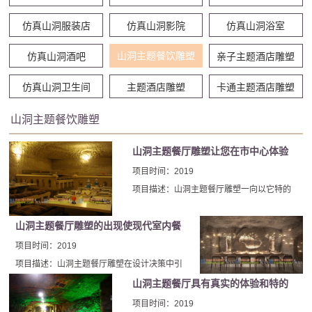
仿真山洞服装店
仿真山洞影院
仿真山洞浴室
山洞主题餐饮雕塑
仿真山洞酒吧
亲子主题酒店雕塑
仿真山洞卫生间
主题酒店雕塑
卡通主题酒店雕塑
山洞主题餐饮雕塑
山洞主题餐厅雕塑让您在市中心体验
原始山洞人的感觉
项目时间：2019
项目描述：山洞主题餐厅雕塑一向以它特的
风格，并通过它的自然而致的室内山洞雕塑
装饰设计项目，俘获人们的喜爱。山洞主题
山洞主题餐厅雕塑的出现使现代室内餐
餐厅雕塑建造华丽，有着多样的技能和特的
厅装饰设计有了新的方向
项目时间：2019
制作工艺。
项目描述：山洞主题餐厅雕塑在设计决策中引
入自然主义文化，使现代室内餐厅装饰设计有
山洞主题餐厅具有真实的体验和特的
了新的方向，整个设计脱颖而出。无论您是自
环境
项目时间：2019