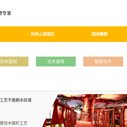
塑专家
仿真山洞酒店
园林雕塑
仿木型材
仿木桌椅
钢管仿木
工艺不是刷木纹漆
管仿木围栏工艺