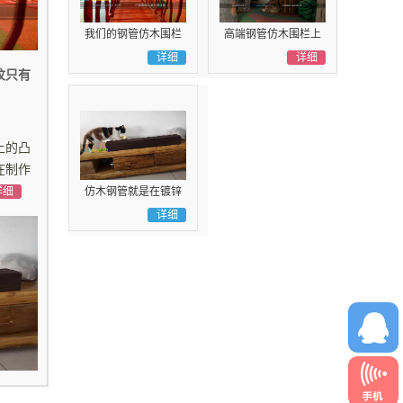
我们的钢管仿木围栏
高端钢管仿木围栏上
工艺不是刷木纹漆而
详细
的凸凹木纹只有北京
详细
纹只有
是有凸凹雕塑纹理
厂家制作
上的凸
在制作
详细
仿木钢管就是在镀锌
钢管上制作立体的凸
详细
凹仿木纹理
18