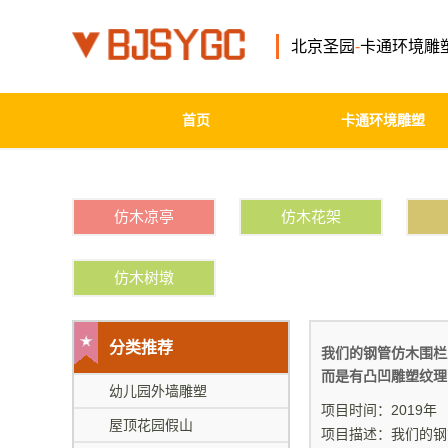
北京圣园
-
卡通环境雕
首页
卡通环境雕塑
仿木凉亭
仿木花架
仿木树墩
分类推荐
我们的钢管仿木围栏
而是有凸凹雕塑纹理
幼儿园外墙雕塑
项目时间：2019年
屋顶花园假山
项目描述：我们的钢