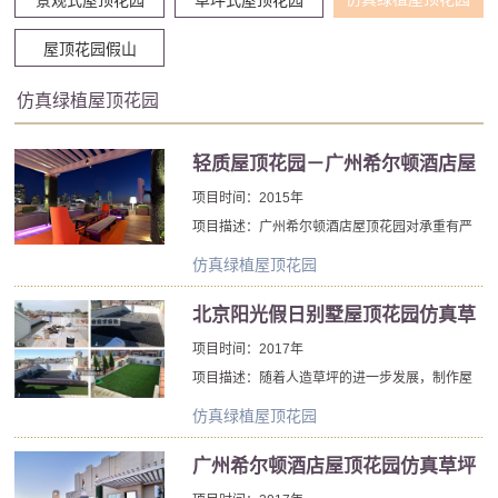
屋顶花园假山
仿真绿植屋顶花园
轻质屋顶花园－广州希尔顿酒店屋
顶花园设计制作
项目时间：2015年
项目描述：广州希尔顿酒店屋顶花园对承重有严
格的要求，在屋顶花园设计施工中，一切以减重
仿真绿植屋顶花园
为目标，在设计绿植时，在得到甲方认可后，所
有绿植均采用高端仿真绿植制作，包括绿植立
北京阳光假日别墅屋顶花园仿真草
柱，绿篱及地面仿真草坪。
坪铺设过程
项目时间：2017年
项目描述：随着人造草坪的进一步发展，制作屋
顶花园时时所用到的天然草坪也逐渐被人造草坪
仿真绿植屋顶花园
所取代。人造草坪以其优异的匀称性、耐磨性、
弹性、运动特性和致的美观度，逐步得到多客户
广州希尔顿酒店屋顶花园仿真草坪
的认可。