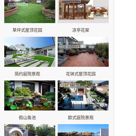
草坪式屋顶花园
凉亭花架
简约庭院景观
花钵式屋顶花园
假山鱼池
欧式庭院景观