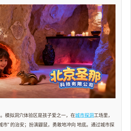
。模拟洞穴体验区是孩子爱之一，在
城市探洞
工场里，
城市” 的治安；扮演鼹鼠，勇敢地冲向 地底。通过
城市探