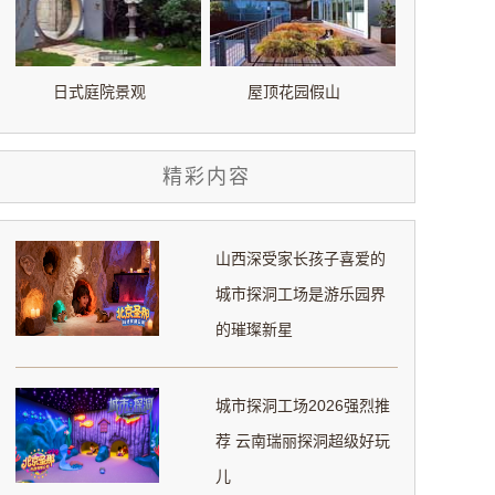
日式庭院景观
屋顶花园假山
精彩内容
山西深受家长孩子喜爱的
城市探洞工场是游乐园界
的璀璨新星
城市探洞工场2026强烈推
荐 云南瑞丽探洞超级好玩
儿