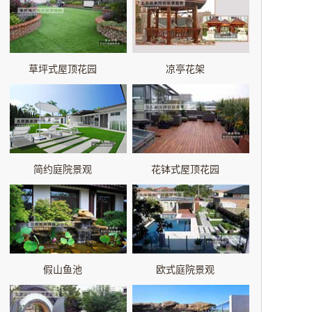
草坪式屋顶花园
凉亭花架
简约庭院景观
花钵式屋顶花园
假山鱼池
欧式庭院景观