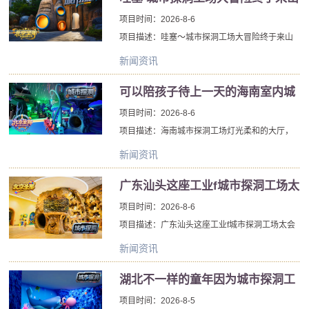
东啦 快点去探洞冒险啊
项目时间：2026-8-6
项目描述：哇塞～城市探洞工场大冒险终于来山
东啦，快点去探洞冒险啊！在儿童乐园中，城市
新闻资讯
探洞工场不仅是满足游乐需求的场所，越加是孩
子们交流思想，释放压力的休憩小天地。因此在
可以陪孩子待上一天的海南室内城
设计城市探洞工场上就需要越加温馨，越加具家
市探洞工场比家里还凉快
项目时间：2026-8-6
的氛围。这个城市探洞工场色彩搭配柔和养眼，
项目描述：海南城市探洞工场灯光柔和的大厅，
书柜、水吧一应俱全，城市探洞工场十分舒适实
此时城市探洞工场墙上的“记录我们的j彩瞬间”的
用，完美满足了孩子们的多方面需求。
新闻资讯
标语与眼前的画面恰好呼应，一片祥和暖心接地
气。海南城市探洞工场另一间餐区的孩子们正安
广东汕头这座工业f城市探洞工场太
静吃饭，木桌上的菜肴冒着腾腾热气，门外交替
会“变脸”了
项目时间：2026-8-6
着室内外的光影，生活在城市探洞工场显得如此
项目描述：广东汕头这座工业f城市探洞工场太会
安逸而美好。来一起看看城市探洞工场的案例制
“变脸”了，看似毫无关联且又d立的两个空间，城
作美图吧。
新闻资讯
市探洞工场完全开放的格局，不需要硬性地隔断
和划分也能形成一个和谐融洽的局面。广东汕头
湖北不一样的童年因为城市探洞工
城市探洞工场设计师规划空间时将整体放开，恰
场有了一样的快乐
项目时间：2026-8-5
到好处地利用了角落，大化地利用了城市探洞工