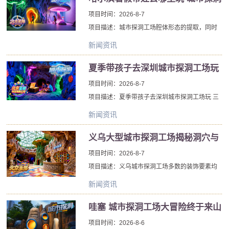
工场开启都市探险潮
项目时间：2026-8-7
项目描述：城市探洞工场腔体形态的提取，同时
也可以视为自然中一系列与永恒的时空相关的造
新闻资讯
物。除了人类赖以庇护几十万年的洞穴，海洋中
的蓝洞，这一系列的存在均深深植根于人类亿万
夏季带孩子去深圳城市探洞工场玩
年进化过程，所塑造的城市探洞工场深处，使我
三分钟看完游玩攻略
项目时间：2026-8-7
们进一步超越形式，在城市探洞工场的深处，与
项目描述：夏季带孩子去深圳城市探洞工场玩 三
天地对话，与万物依存。
分钟看完游玩攻略，城市探洞工场的主体到访人
新闻资讯
群从南侧进入前场广场，从西侧拾级而上进入城
市探洞工场主体建筑中，也可从背侧的景观之中
义乌大型城市探洞工场揭秘洞穴与
回望建筑，亦可从广场东北侧的VIP入口进入城市
人文交融的特别造景艺术
项目时间：2026-8-7
探洞工场建筑辅助功能部分。
项目描述：义乌城市探洞工场多数的装饰要素均
被抽象化 - 这并非源于对洞穴装饰的反叛，而是
新闻资讯
期待城市探洞工场以相对纯粹的体量展露出属于
此一命题相关的洞穴原型与城市探洞工场体验层
哇塞 城市探洞工场大冒险终于来山
面的关联，以及与其相关的核心议题：神性与仪
东啦 快点去探洞冒险啊
项目时间：2026-8-6
式感。虽然城市探洞工场大厅书房为一体，一览