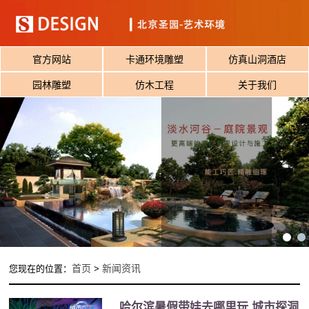
官方网站
卡通环境雕塑
仿真山洞酒店
园林雕塑
仿木工程
关于我们
首页
新闻资讯
您现在的位置：
>
哈尔滨暑假带娃去哪里玩 城市探洞